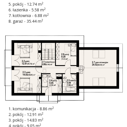
2
pokój - 12.74 m
2
łazienka - 5.58 m
2
kotłownia - 6.88 m
2
garaż - 35.44 m
2
komunikacja - 8.86 m
2
pokój - 12.91 m
2
pokój - 14.83 m
2
pokój - 9.05 m