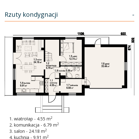
Rzuty kondygnacji
-
2
wiatrołap - 4.55 m
2
komunikacja - 6.79 m
2
salon - 24.18 m
2
kuchnia - 9.91 m