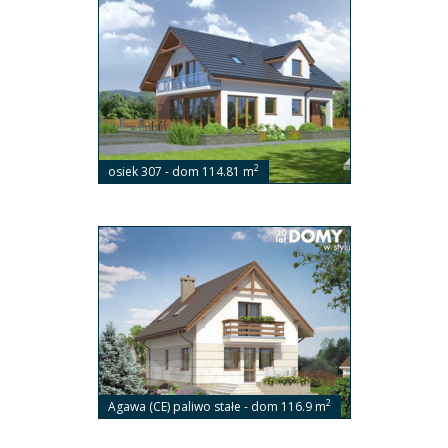
2
osiek 307 - dom 114.81 m
2
Agawa (CE) paliwo stałe - dom 116.9 m