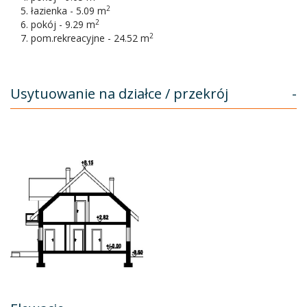
2
łazienka - 5.09 m
2
pokój - 9.29 m
2
pom.rekreacyjne - 24.52 m
Usytuowanie na działce / przekrój
-