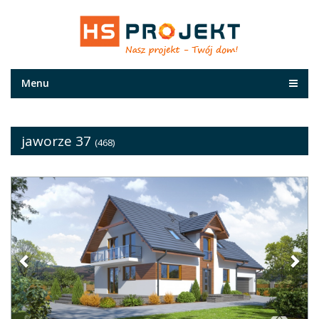
Menu
jaworze 37
(468)
Previous
Nex