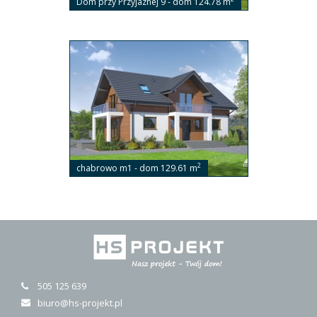
Dom przy Przyjaznej 9 - dom 124.78 m
2
chabrowo m1 - dom 129.61 m
505 125 639
biuro@hs-projekt.pl