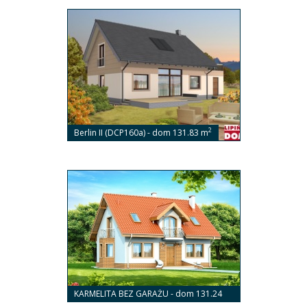
2
Berlin II (DCP160a) - dom 131.83 m
KARMELITA BEZ GARAŻU - dom 131.24