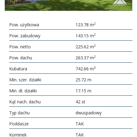
2
Pow. użytkowa
123.78 m
2
Pow. zabudowy
143.15 m
2
Pow. netto
225.62 m
2
Pow. dachu
263.37 m
3
Kubatura
742.66 m
Min. szer. działki
25.72 m
Min. dł. działki
17.15 m
Kąt nach. dachu
42 st
Typ dachu
dwuspadowy
Poddasze
TAK
Kominek
TAK