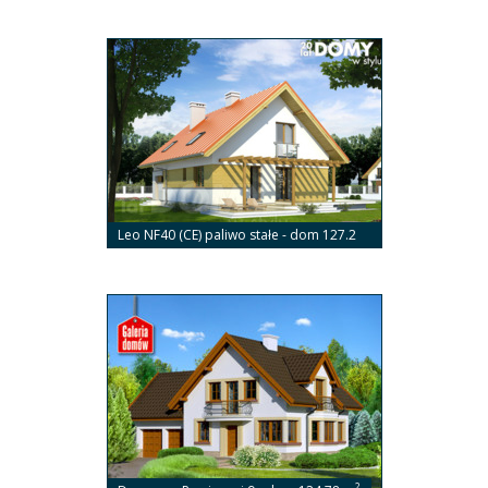
2
m
Leo NF40 (CE) paliwo stałe - dom 127.2
2
m
2