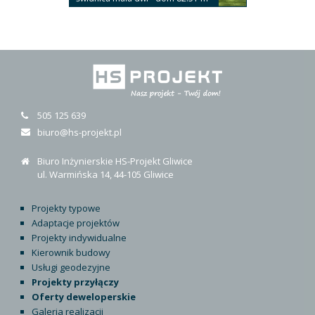
505 125 639
biuro@hs-projekt.pl
Biuro Inżynierskie HS-Projekt Gliwice
ul. Warmińska 14, 44-105 Gliwice
Projekty typowe
Adaptacje projektów
Projekty indywidualne
Kierownik budowy
Usługi geodezyjne
Projekty przyłączy
Oferty deweloperskie
Galeria realizacji