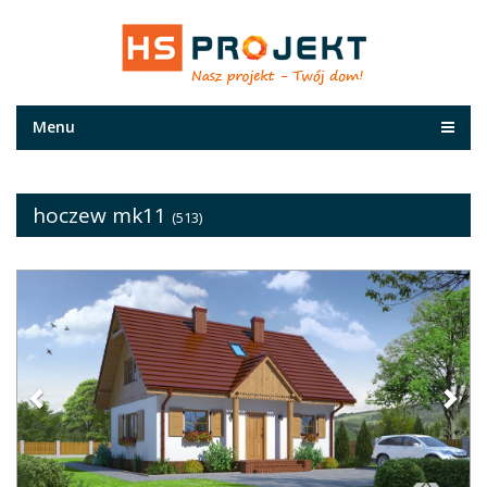
Menu
hoczew mk11
(513)
Previous
Nex