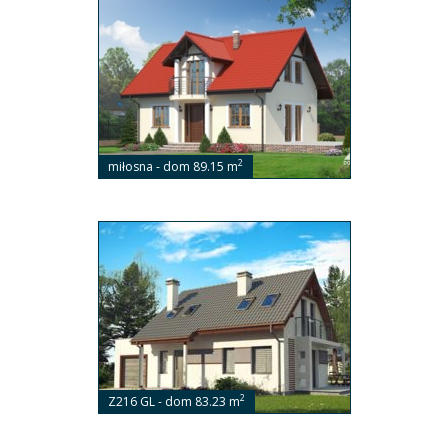
2
miłosna - dom 89.15 m
2
Z216 GL - dom 83.23 m