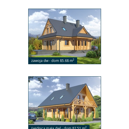
2
zawoja dw - dom 85.68 m
2
świdnica mała dwl - dom 82.51 m