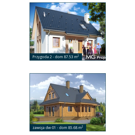
2
Przygoda 2 - dom 87.53 m
2
zawoja dw-01 - dom 85.68 m