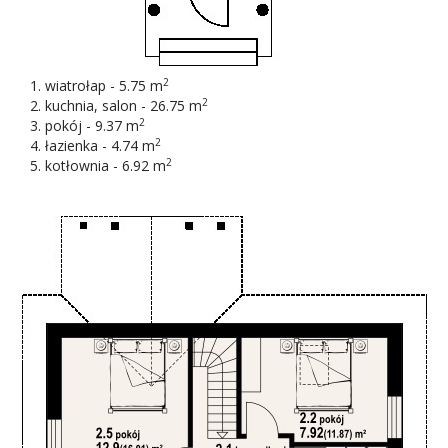
2
wiatrołap - 5.75 m
2
kuchnia, salon - 26.75 m
2
pokój - 9.37 m
2
łazienka - 4.74 m
2
kotłownia - 6.92 m