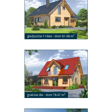
2
gładyszów 11dws - dom 81.68 m
2
grabów dw - dom 78.67 m