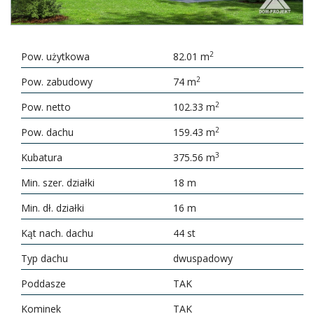
2
Pow. użytkowa
82.01 m
2
Pow. zabudowy
74 m
2
Pow. netto
102.33 m
2
Pow. dachu
159.43 m
3
Kubatura
375.56 m
Min. szer. działki
18 m
Min. dł. działki
16 m
Kąt nach. dachu
44 st
Typ dachu
dwuspadowy
Poddasze
TAK
Kominek
TAK