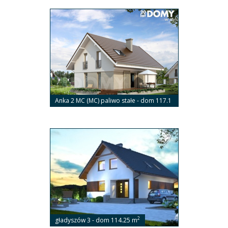
Anka 2 MC (MC) paliwo stałe - dom 117.1
2
m
2
gładyszów 3 - dom 114.25 m