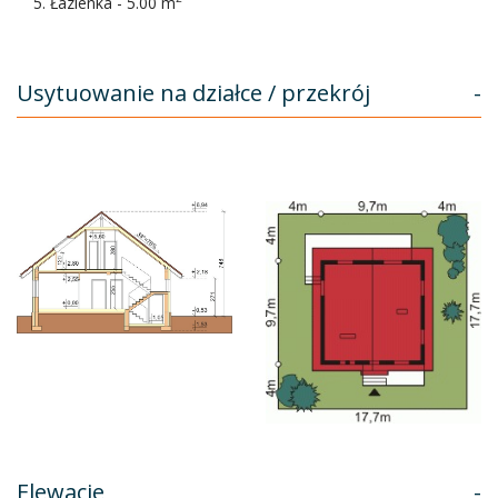
Łazienka - 5.00 m
Usytuowanie na działce / przekrój
-
Elewacje
-