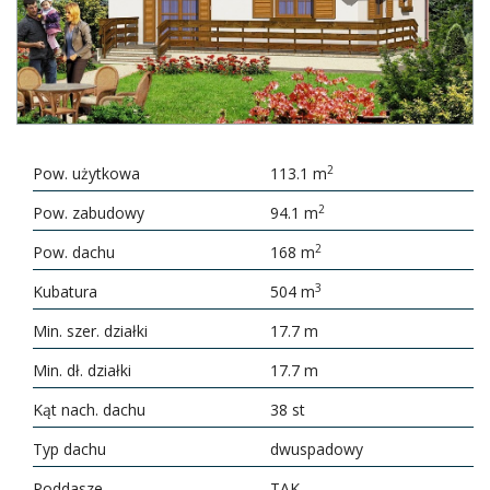
2
Pow. użytkowa
113.1 m
2
Pow. zabudowy
94.1 m
2
Pow. dachu
168 m
3
Kubatura
504 m
Min. szer. działki
17.7 m
Min. dł. działki
17.7 m
Kąt nach. dachu
38 st
Typ dachu
dwuspadowy
Poddasze
TAK