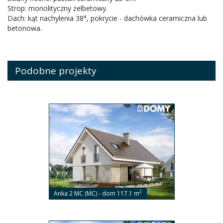
Strop: monolityczny żelbetowy.
Dach: kąt nachylenia 38°, pokrycie - dachówka ceramiczna lub
betonowa.
Podobne projekty
2
Anka 2 MC (MC) - dom 117.1 m