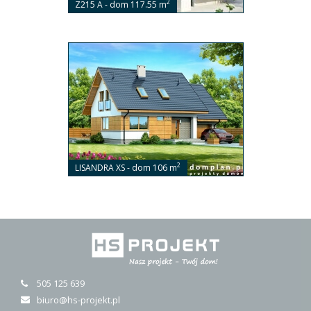
2
Z215 A - dom 117.55 m
2
LISANDRA XS - dom 106 m
505 125 639
biuro@hs-projekt.pl