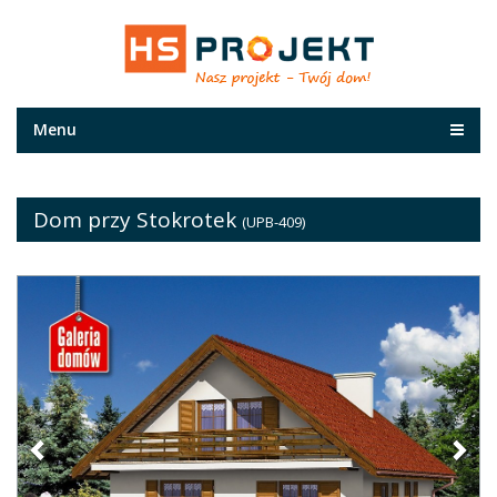
Menu
Dom przy Stokrotek
(UPB-409)
Previous
Nex