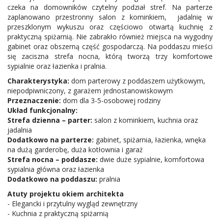
czeka na domowników czytelny podział stref. Na parterze
zaplanowano przestronny salon z kominkiem, jadalnię w
przeszklonym wykuszu oraz częściowo otwartą kuchnię z
praktyczną spiżarnią. Nie zabrakło również miejsca na wygodny
gabinet oraz obszerną część gospodarczą. Na poddaszu mieści
się zaciszna strefa nocna, którą tworzą trzy komfortowe
sypialnie oraz łazienka i pralnia.
Charakterystyka:
dom parterowy z poddaszem użytkowym,
niepodpiwniczony, z garażem jednostanowiskowym
Przeznaczenie:
dom dla 3-5-osobowej rodziny
Układ funkcjonalny:
Strefa dzienna – parter:
salon z kominkiem, kuchnia oraz
jadalnia
Dodatkowo na parterze:
gabinet, spiżarnia, łazienka, wnęka
na dużą garderobę, duża kotłownia i garaż
Strefa nocna – poddasze:
dwie duże sypialnie, komfortowa
sypialnia główna oraz łazienka
Dodatkowo na poddaszu:
pralnia
Atuty projektu okiem architekta
- Elegancki i przytulny wygląd zewnętrzny
- Kuchnia z praktyczną spiżarnią