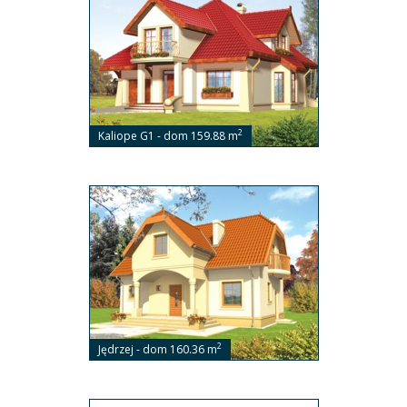
2
Kaliope G1 - dom 159.88 m
2
Jędrzej - dom 160.36 m