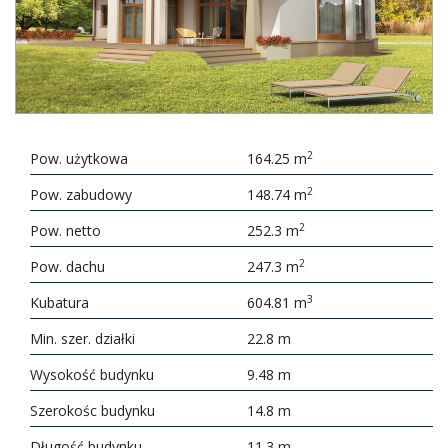
2
Pow. użytkowa
164.25 m
2
Pow. zabudowy
148.74 m
2
Pow. netto
252.3 m
2
Pow. dachu
247.3 m
3
Kubatura
604.81 m
Min. szer. działki
22.8 m
Wysokość budynku
9.48 m
Szerokośc budynku
14.8 m
Długość budynku
11.3 m