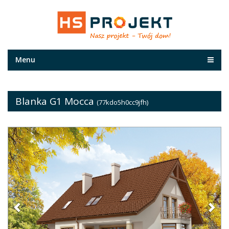
Menu
Blanka G1 Mocca
(77kdo5h0cc9jfh)
Previous
Nex