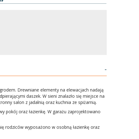
39
-
 ogrodem. Drewniane elementy na elewacjach nadają
erającymi daszek. W sieni znalazło się miejsce na
nny salon z jadalnią oraz kuchnia ze spiżarnią.
y pokój oraz łazienkę. W garażu zaprojektowano
ialnię rodziców wyposażono w osobną łazienkę oraz