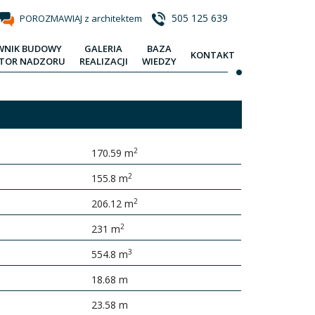
505 125 639
POROZMAWIAJ z architektem
WNIK BUDOWY
GALERIA
BAZA
KONTAKT
KTOR NADZORU
REALIZACJI
WIEDZY
2
170.59 m
2
155.8 m
2
206.12 m
2
231 m
3
554.8 m
18.68 m
23.58 m