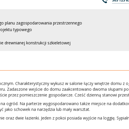
505 125 6
go planu zagospodarowania przestrzennego
rojektu typowego
e drewnianej konstrukcji szkieletowej
bocznym. Charakterystyczny wykusz w salonie łączy wnętrze domu z
ru. Zadaszone wejście do domu zaakcentowano dwoma słupami podpi
ie przez pomieszczenie gospodarcze. Cześć dzienną stanowi przestro
 na ogród. Na parterze wygospodarowano także miejsce na dodatkow
ć jako schowek na narzędzia lub mały warsztat.
nie oraz dwie łazienki. Jeden z pokoi posiada wyjście na loggię. Syp