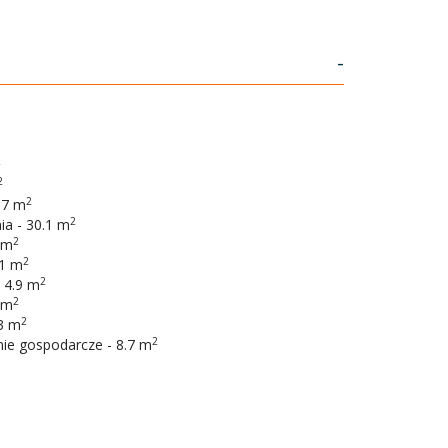
-
2
2
2
.7 m
2
ia - 30.1 m
2
 m
2
.1 m
2
 4.9 m
2
 m
2
.3 m
2
ie gospodarcze - 8.7 m