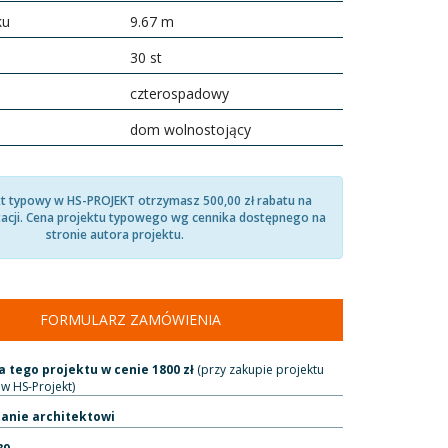
ku
9.67 m
30 st
czterospadowy
dom wolnostojący
kt typowy w HS-PROJEKT otrzymasz 500,00 zł rabatu na
acji. Cena projektu typowego wg cennika dostępnego na
stronie autora projektu.
FORMULARZ ZAMÓWIENIA
 tego projektu w cenie 1800 zł
(przy zakupie projektu
w HS-Projekt)
tanie architektowi