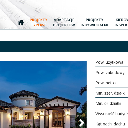
PROJEKTY
ADAPTACJE
PROJEKTY
KIERO
TYPOWE
PROJEKTÓW
INDYWIDUALNE
INSPE
Pow. użytkowa
Pow. zabudowy
Pow. netto
Min. szer. działki
Min. dł. działki
Wysokość budyn
Next
Kąt nach. dachu