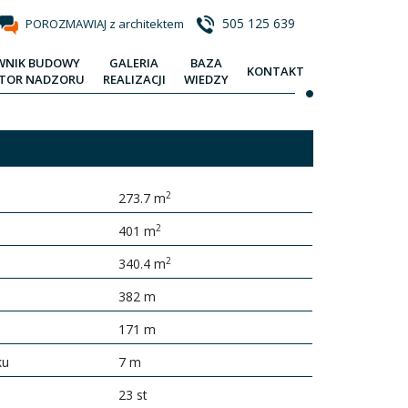
505 125 639
POROZMAWIAJ z architektem
WNIK BUDOWY
GALERIA
BAZA
KONTAKT
KTOR NADZORU
REALIZACJI
WIEDZY
2
273.7 m
2
401 m
2
340.4 m
382 m
171 m
ku
7 m
23 st