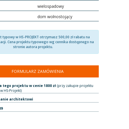
wielospadowy
dom wolnostojący
kt typowy w HS-PROJEKT otrzymasz 500,00 zł rabatu na
acji. Cena projektu typowego wg cennika dostępnego na
stronie autora projektu.
FORMULARZ ZAMÓWIENIA
 tego projektu w cenie 1800 zł
(przy zakupie projektu
w HS-Projekt)
tanie architektowi
39