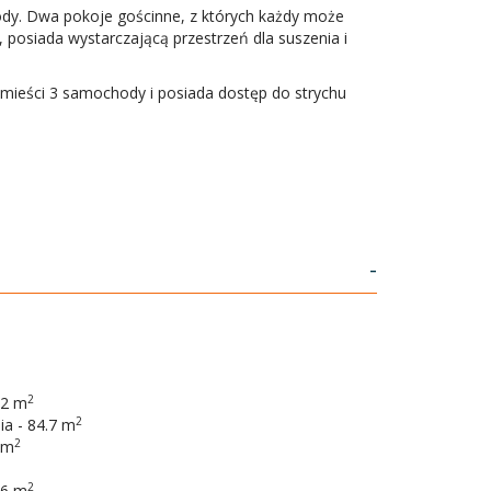
wody. Dwa pokoje gościnne, z których każdy może
 posiada wystarczającą przestrzeń dla suszenia i
 pomieści 3 samochody i posiada dostęp do strychu
-
2
.2 m
2
ia - 84.7 m
2
 m
2
 6 m