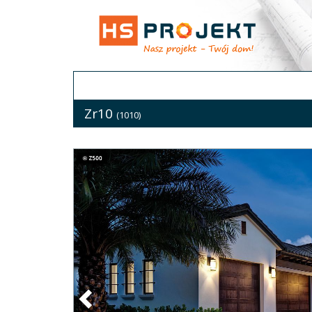
Zr10
(1010)
Previous