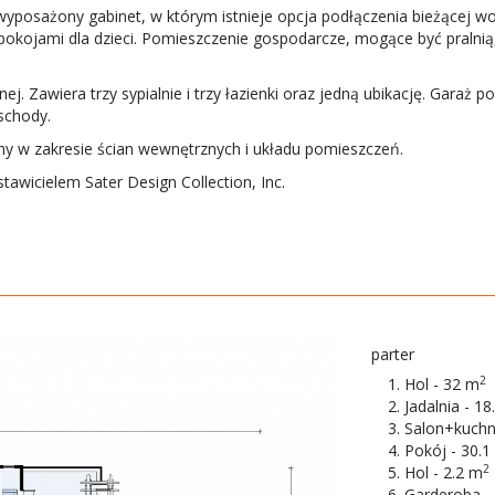
 wyposażony gabinet, w którym istnieje opcja podłączenia bieżącej 
okojami dla dzieci. Pomieszczenie gospodarcze, mogące być pralnią,
j. Zawiera trzy sypialnie i trzy łazienki oraz jedną ubikację. Garaż
schody.
y w zakresie ścian wewnętrznych i układu pomieszczeń.
awicielem Sater Design Collection, Inc.
parter
2
Hol - 32 m
Jadalnia - 18
Salon+kuchn
Pokój - 30.1
2
Hol - 2.2 m
Garderoba -