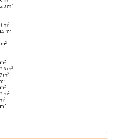
2
 2.3 m
2
.1 m
2
4.5 m
2
6 m
2
 m
2
 2.6 m
2
.7 m
2
 m
2
 m
2
 2 m
2
 m
2
 m
-