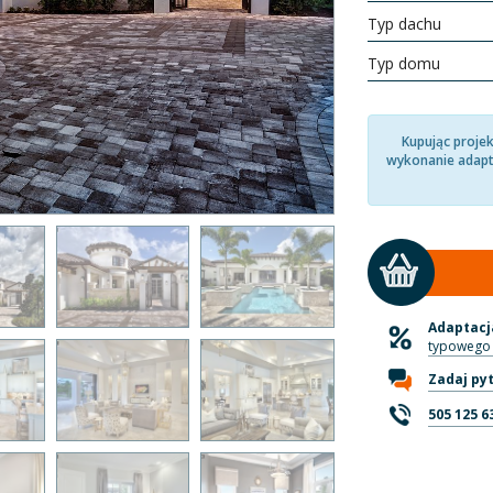
Typ dachu
Typ domu
Kupując proje
wykonanie adapt
Adaptacja
typowego 
Zadaj py
505 125 6