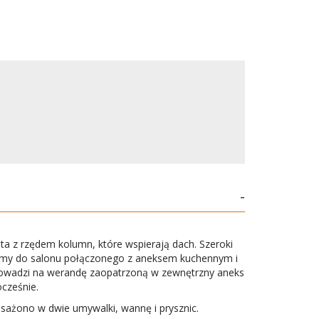
-
kąta z rzędem kolumn, które wspierają dach. Szeroki
rafimy do salonu połączonego z aneksem kuchennym i
owadzi na werandę zaopatrzoną w zewnętrzny aneks
cześnie.
sażono w dwie umywalki, wannę i prysznic.