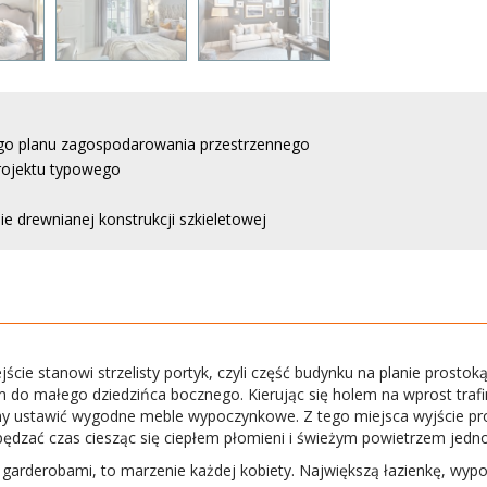
go planu zagospodarowania przestrzennego
rojektu typowego
e drewnianej konstrukcji szkieletowej
jście stanowi strzelisty portyk, czyli część budynku na planie prosto
ściem do małego dziedzińca bocznego. Kierując się holem na wprost t
ustawić wygodne meble wypoczynkowe. Z tego miejsca wyjście pr
dzać czas ciesząc się ciepłem płomieni i świeżym powietrzem jedno
garderobami, to marzenie każdej kobiety. Największą łazienkę, wypo