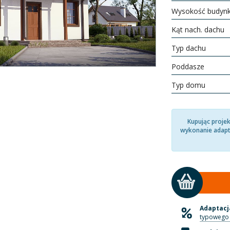
Wysokość budyn
Kąt nach. dachu
Typ dachu
Poddasze
Typ domu
Kupując proje
wykonanie adapt
Adaptacja
typowego 