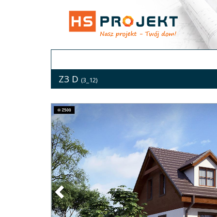
Z3 D
(3_12)
Previous