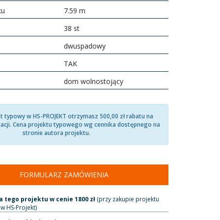
ku
7.59 m
38 st
dwuspadowy
TAK
dom wolnostojący
kt typowy w HS-PROJEKT otrzymasz 500,00 zł rabatu na
acji. Cena projektu typowego wg cennika dostępnego na
stronie autora projektu.
FORMULARZ ZAMÓWIENIA
 tego projektu w cenie 1800 zł
(przy zakupie projektu
w HS-Projekt)