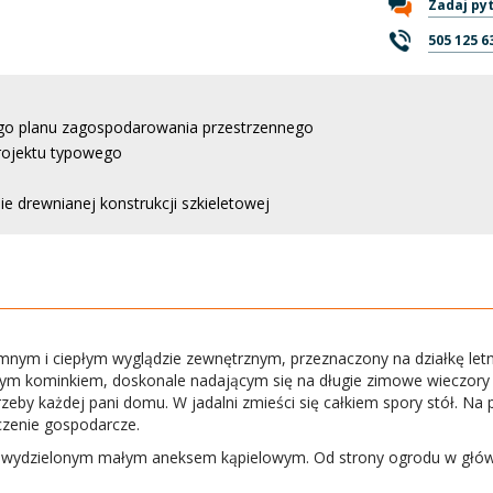
Zadaj py
505 125 6
go planu zagospodarowania przestrzennego
rojektu typowego
e drewnianej konstrukcji szkieletowej
mnym i ciepłym wyglądzie zewnętrznym, przeznaczony na działkę let
ym kominkiem, doskonale nadającym się na długie zimowe wieczory lu
trzeby każdej pani domu. W jadalni zmieści się całkiem spory stół. Na
czenie gospodarcze.
 z wydzielonym małym aneksem kąpielowym. Od strony ogrodu w głów