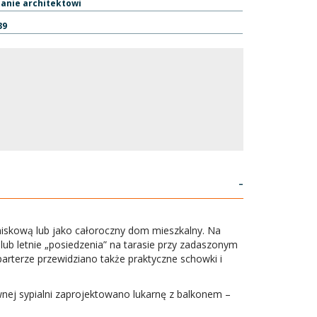
tanie architektowi
39
-
niskową lub jako całoroczny dom mieszkalny. Na
b letnie „posiedzenia” na tarasie przy zadaszonym
 parterze przewidziano także praktyczne schowki i
nej sypialni zaprojektowano lukarnę z balkonem –