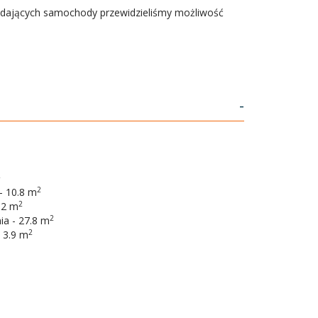
adających samochody przewidzieliśmy możliwość
-
2
2
- 10.8 m
2
.2 m
2
ia - 27.8 m
2
 3.9 m