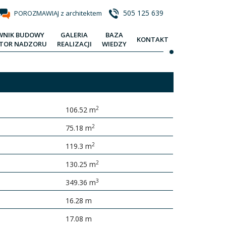
505 125 639
POROZMAWIAJ z architektem
WNIK BUDOWY
GALERIA
BAZA
KONTAKT
KTOR NADZORU
REALIZACJI
WIEDZY
2
106.52 m
2
75.18 m
2
119.3 m
2
130.25 m
3
349.36 m
16.28 m
17.08 m