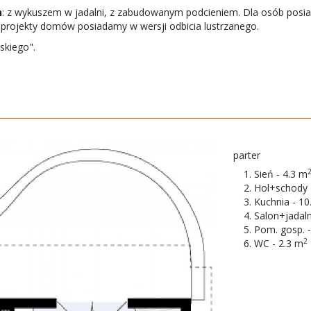
h
: z wykuszem w jadalni, z zabudowanym podcieniem. Dla osób posi
 projekty domów posiadamy w wersji odbicia lustrzanego.
skiego".
parter
Sień - 4.3 m
Hol+schody 
Kuchnia - 10
Salon+jadaln
Pom. gosp. -
2
WC - 2.3 m