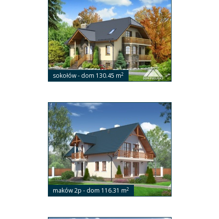
2
sokołów - dom 130.45 m
2
maków 2p - dom 116.31 m