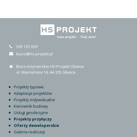
505 125 639
biuro@hs-projekt.pl
Biuro Inżynierskie HS-Projekt Gliwice
ul. Warmińska 14, 44-105 Gliwice
Projekty typowe
Adaptacje projektów
Projekty indywidualne
Kierownik budowy
Usługi geodezyjne
Projekty przyłączy
Oferty deweloperskie
Galeria realizacji