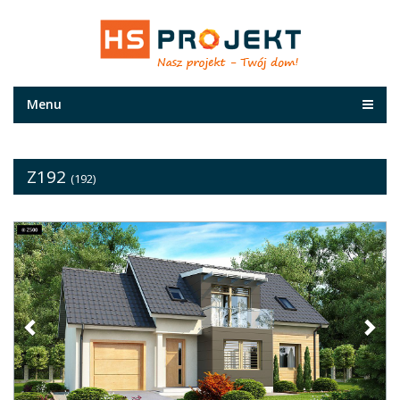
Menu
Z192
(192)
Previous
Nex