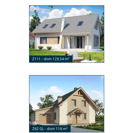
2
Z111 - dom 129.34 m
2
Z62 GL - dom 118 m