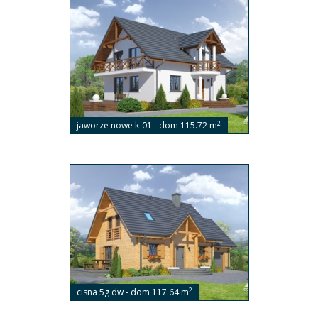
2
jaworze nowe k-01 - dom 115.72 m
2
cisna 5g dw - dom 117.64 m