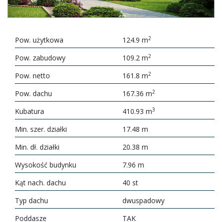
2
Pow. użytkowa
124.9 m
2
Pow. zabudowy
109.2 m
2
Pow. netto
161.8 m
2
Pow. dachu
167.36 m
3
Kubatura
410.93 m
Min. szer. działki
17.48 m
Min. dł. działki
20.38 m
Wysokość budynku
7.96 m
Kąt nach. dachu
40 st
Typ dachu
dwuspadowy
Poddasze
TAK