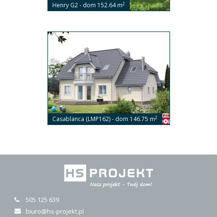
2
Henry G2 - dom 152.64 m
2
Casablanca (LMP162) - dom 146.75 m
505 125 639
biuro@hs-projekt.pl