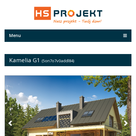
Menu
Kamelia G1
(5on7o7v0addl84)
Previous
Nex