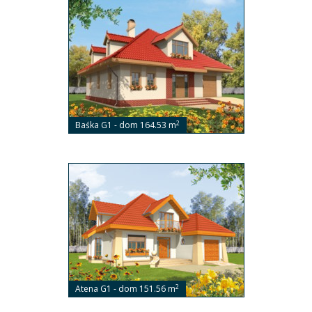
2
Baśka G1 - dom 164.53 m
2
Atena G1 - dom 151.56 m