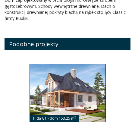
Dom zaprojektowany w technologii murowej ze stropem
gęstożebrowym. Schody wewnętrzne drewniane. Dach o
konstrukcji drewnianej pokryty blachą na rąbek stojący Classic
firmy Ruukki.
Podobne projekty
2
Tilda G1 - dom 153.25 m