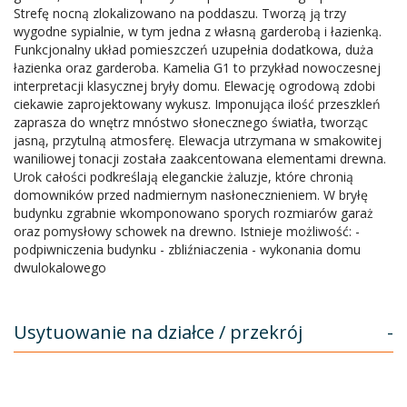
Strefę nocną zlokalizowano na poddaszu. Tworzą ją trzy
wygodne sypialnie, w tym jedna z własną garderobą i łazienką.
Funkcjonalny układ pomieszczeń uzupełnia dodatkowa, duża
łazienka oraz garderoba. Kamelia G1 to przykład nowoczesnej
interpretacji klasycznej bryły domu. Elewację ogrodową zdobi
ciekawie zaprojektowany wykusz. Imponująca ilość przeszkleń
zaprasza do wnętrz mnóstwo słonecznego światła, tworząc
jasną, przytulną atmosferę. Elewacja utrzymana w smakowitej
waniliowej tonacji została zaakcentowana elementami drewna.
Urok całości podkreślają eleganckie żaluzje, które chronią
domowników przed nadmiernym nasłonecznieniem. W bryłę
budynku zgrabnie wkomponowano sporych rozmiarów garaż
oraz pomysłowy schowek na drewno. Istnieje możliwość: -
podpiwniczenia budynku - zbliźniaczenia - wykonania domu
dwulokalowego
Usytuowanie na działce / przekrój
-