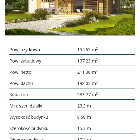
2
Pow. użytkowa
154.65 m
2
Pow. zabudowy
137.23 m
2
Pow. netto
211.36 m
2
Pow. dachu
198.03 m
3
Kubatura
533.77 m
Min. szer. działki
23.3 m
Wysokość budynku
8.58 m
Szerokośc budynku
15.3 m
Długość budynku
10.2 m